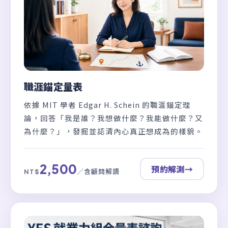
職涯錨定量表
依據 MIT 學者 Edgar H. Schein 的職涯錨定理
論，回答「我是誰？我想做什麼？我能做什麼？又
為什麼？」，發掘並認清內心真正想成為的樣貌。
2,500
預約解測
→
／含顧問解讀
NT$