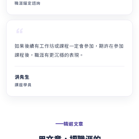
成果與回饋
改變，從被好好聽見開始
“
行動規劃，人都有惰性，先告訴自己，減少雜訊，
專心 1-2 件事。
Derek
職涯諮詢個案