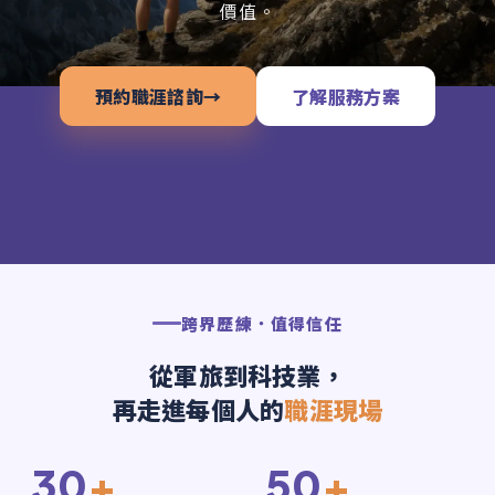
價值。
預約職涯諮詢
→
了解服務方案
跨界歷練．值得信任
從軍旅到科技業，
再走進每個人的
職涯現場
30
+
50
+