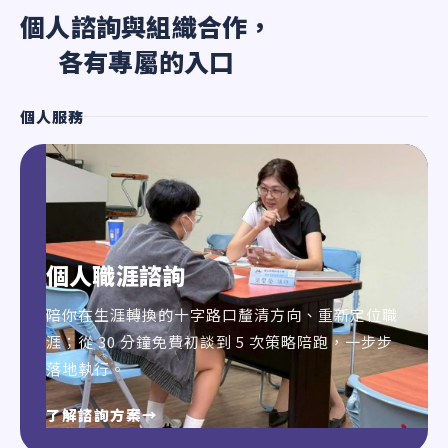
個人諮詢與組織合作，
各有專屬的入口
個人服務
個人職涯諮詢
陪你在生涯轉換的十字路口釐清方向、重新定位職
涯；從 30 分鐘免費初談到 5 次策略陪跑，一步步
落地執行。
了解諮詢方案
→