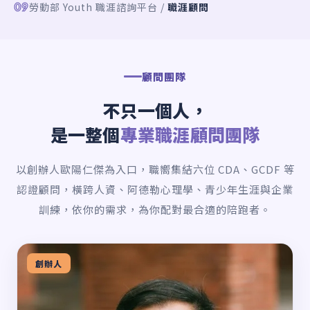
09
勞動部 Youth 職涯諮詢平台 /
職涯顧問
顧問團隊
不只一個人，
是一整個
專業職涯顧問團隊
以創辦人歐陽仁傑為入口，職嚮集結六位 CDA、GCDF 等
認證顧問，橫跨人資、阿德勒心理學、青少年生涯與企業
訓練，依你的需求，為你配對最合適的陪跑者。
創辦人