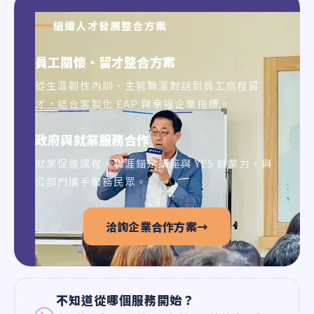
組織人才發展整合方案
員工關懷・留才整合方案
從生涯韌性內訓、主管職涯對話到員工旅程留
才，結合客製化 EAP 與幸福企業指標。
政府與就業服務合作
就業促進課程、職涯錨定講座與 YES 就業力，與
公部門攜手服務民眾。
洽詢企業合作方案
→
不知道從哪個服務開始？