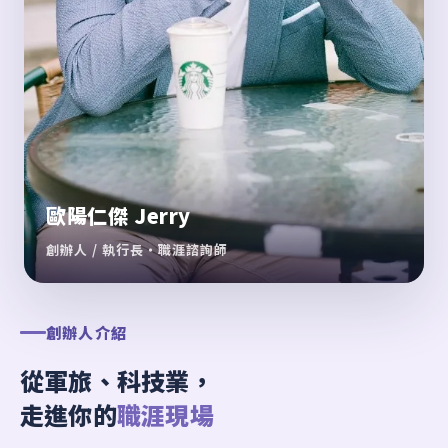
歐陽仁傑 Jerry
創辦人 / 執行長・職涯諮詢師
創辦人介紹
從軍旅、科技業，
走進你的
職涯現場