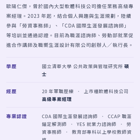
歐陽仁傑，曾於國內大型軟體科技公司擔任業務高級專
案經理。2023 年起，結合個人興趣與生涯規劃，陸續
參與「勞資事務師」、「CDA 國際生涯發展諮詢師」
等培訓並通過認證。目前為職涯諮詢師、勞動部就業促
進合作講師及職嚮生涯設計有限公司創辦人／執行長。
學歷
國立清華大學 公共政策與管理研究所
碩
士
經歷
20 年軍職歷練
·
上市櫃軟體科技公司
高級專案經理
專業認證
CDA 國際生涯發展諮詢師
·
CCAP 職涯
錨定解測師
·
YES 就業力諮詢師
·
勞
資事務師
·
教育部專科以上學校教師資
格