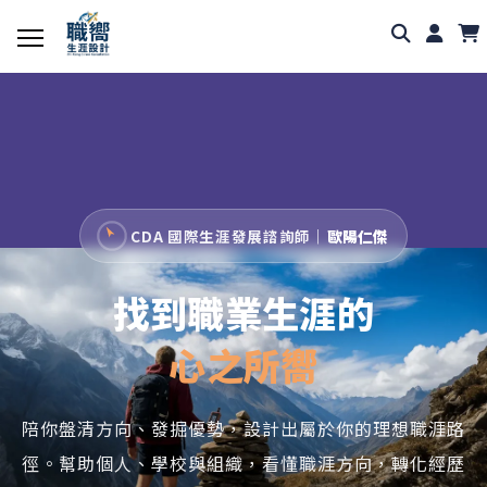
CDA 國際生涯發展諮詢師｜
歐陽仁傑
找到職業生涯的
心之所嚮
陪你盤清方向、發掘優勢，設計出屬於你的理想職涯路
徑。幫助個人、學校與組織，看懂職涯方向，轉化經歷