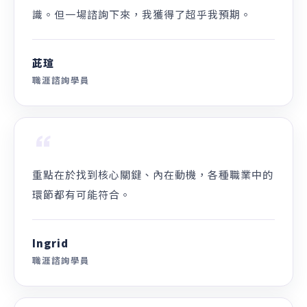
／專注青（少）年職涯探索與方向釐清。
專業認證
CDA 國際生涯發展諮詢師、課程創新引導師、臺灣全齡生
涯發展協會理事、104 Giver、RYT200 瑜珈老師