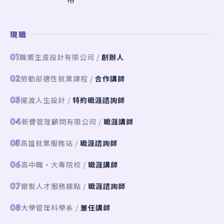
現職
01
職嚮生涯設計有限公司 /
創辦人
02
勞動部適性就業課程 /
合作講師
03
擺渡人生設計 /
特約職涯諮詢師
04
新譽管理顧問有限公司 /
職涯講師
05
高雄就業服務站 /
職涯諮詢師
06
高中職・大專院校 /
職涯講師
07
銀髮人才服務據點 /
職涯諮詢師
08
大學管理科學系 /
兼任講師